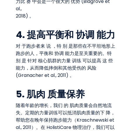
⼒比 赛 中会是⼀个很⼤的 优势 (Blagrove et
al.,
2018) 。
4. 提⾼平衡和 协调 能⼒
对 于跑步者来 说 ，特 别 是那些在不平坦地形上
跑步的⼈，平衡和 协调 能⼒是至关重要的。特
别 是 针对 核⼼肌群的⼒量 训练 可以提⾼ 这 些
能⼒，从⽽降低摔倒和其他受伤的 ⻛险
(Granacher et al., 2011) 。
5. 肌⾁ 质量保养
随着年龄的增⻓，我们 的 肌⾁质量会⾃然地流
失。定期的⼒量训练可以抵消肌⾁质量的下 降，
帮助您在晚年保持跑步能⼒（Kraschnewski et
al., 2011）。在 HolistiCare 物理治疗，我们可以