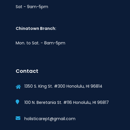
Sat - 9am-5pm
Chinatown Branch:
Mon. to Sat. - 8am-5pm
Contact
1350 S. King St. #300 Honolulu, HI 96814
100 N. Beretania St. #116 Honolulu, HI 96817
holisticarept@gmail.com