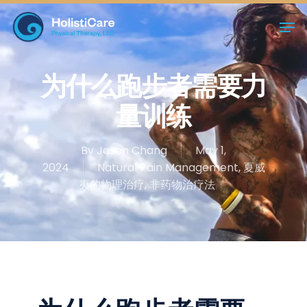
Skip
Men
to
main
Close
content
Menu
为什么跑步者需要⼒
量训练
By
Jason Chang
May 1,
2024
Natural Pain Management
,
夏威
夷的物理治疗
,
非药物治疗法