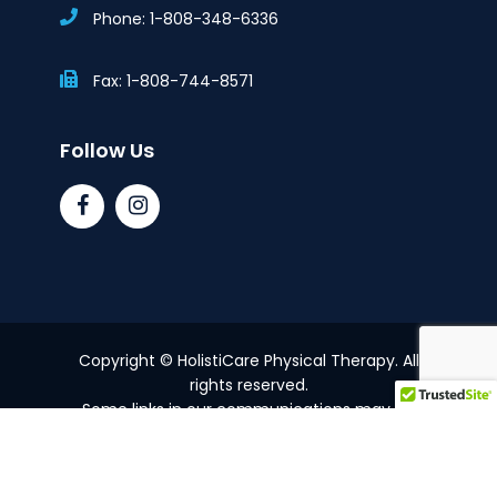
Phone: 1-808-348-6336
Fax: 1-808-744-8571
Follow Us
Copyright © HolistiCare Physical Therapy. All
rights reserved.
Some links in our communications may be
affiliate links, meaning the clinic could earn a
small commission if you purchase, at no extra
cost to you.