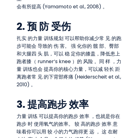
会有所提⾼ (Yamamoto et al., 2008) 。
2. 预 防 受伤
扎实 的⼒量 训练规划 可以帮助你减少常 ⻅ 的跑
步可能会 导致的 伤 害。 强 化你的 髋 部、臀部
和⼤腿四 头 肌，可以 稳 定你的膝盖，降低患上
跑者膝（ runner’s knee ）的 ⻛险 。同 样 ，⼒
量 训练也会 提⾼你的核⼼⼒量，可以减 轻⻓ 距
离跑者常 ⻅ 的下背部疼痛 (Heiderscheit et al.,
2010) 。
3. 提⾼跑步 效率
⼒量 训练 可以提⾼你的跑步 效率 ，也就是你在
跑步 时 使⽤氧⽓的效率。 较 ⾼的跑步 效率 意
味着你可以⽤ 较 ⼩的⼒⽓跑得更 远 ， 这 在耐