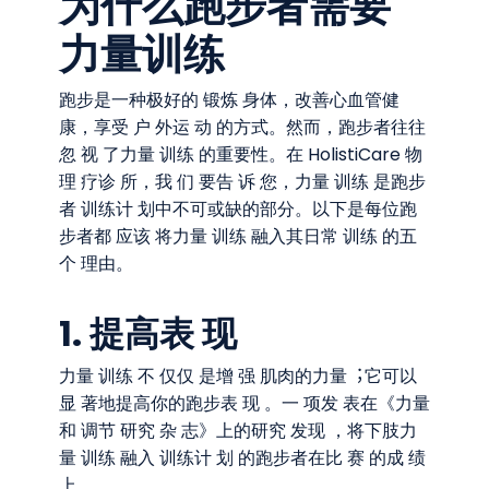
为什么跑步者需要
⼒量训练
跑步是⼀种极好的 锻炼 身体，改善⼼⾎管健
康，享受 户 外运 动 的⽅式。然⽽，跑步者往往
忽 视 了⼒量 训练 的重要性。在 HolistiCare 物
理 疗诊 所，我 们 要告 诉 您，⼒量 训练 是跑步
者 训练计 划中不可或缺的部分。以下是每位跑
步者都 应该 将⼒量 训练 融入其⽇常 训练 的五
个 理由。
1. 提⾼表 现
⼒量 训练 不 仅仅 是增 强 肌⾁的⼒量︔它可以
显 著地提⾼你的跑步表 现 。⼀ 项发 表在《⼒量
和 调节 研究 杂 志》上的研究 发现 ，将下肢⼒
量 训练 融入 训练计 划 的跑步者在比 赛 的成 绩
上